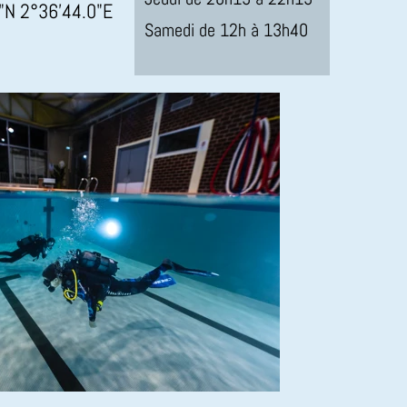
"N 2°36'44.0"E
Samedi de 12h à 13h40