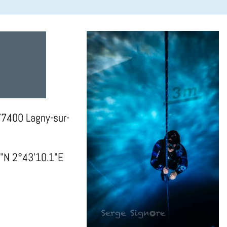
77400 Lagny-sur-
"N 2°43'10.1"E