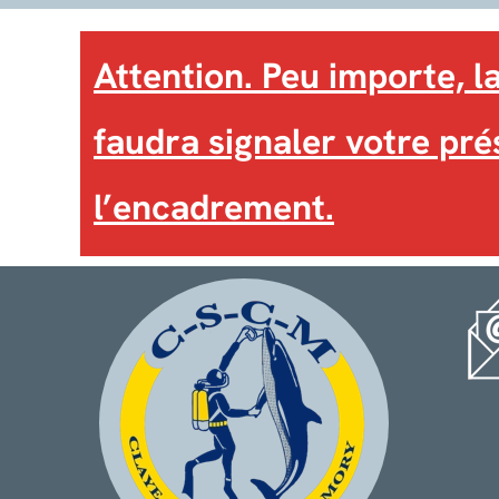
Attention. Peu importe, la
faudra signaler votre pré
l’encadrement.