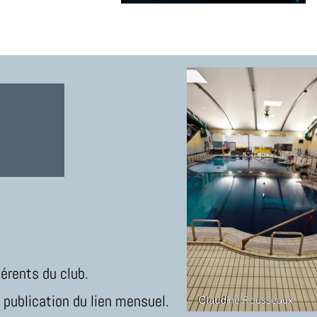
érents du club.
 publication du lien mensuel.
Claudine Rousseaux
Claudine Rousseaux